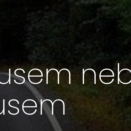
usem ne
busem