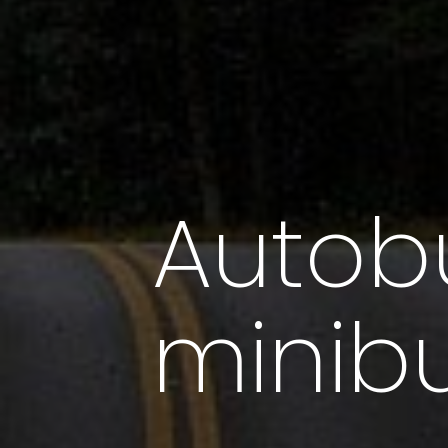
Autob
mini